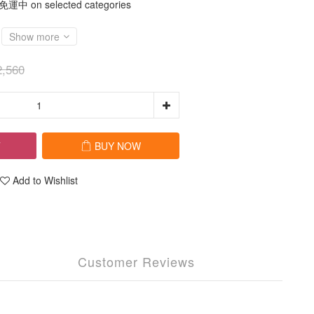
中 on selected categories
Show more
,560
T
BUY NOW
Add to Wishlist
Customer Reviews