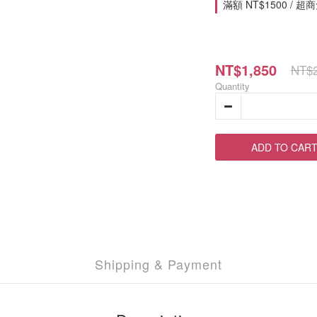
滿額 NT$1500 / 超商免運
NT$1,850
NT$2
Quantity
ADD TO CAR
Shipping & Payment