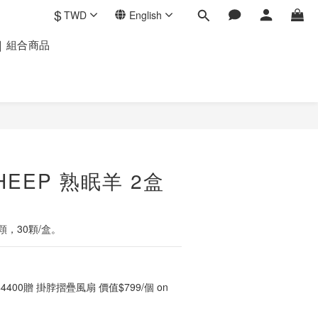
$
TWD
English
八月｜組合商品
BUY NOW
SHEEP 熟眠羊 2盒
顆，30顆/盒。
4400贈 掛脖摺疊風扇 價值$799/個 on