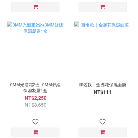
0MM光溜霜2盒+0MM舒緩
聯名款｜金盞花保濕面膜
保濕凝露1盒
NT$111
NT$2,250
NT$3,650