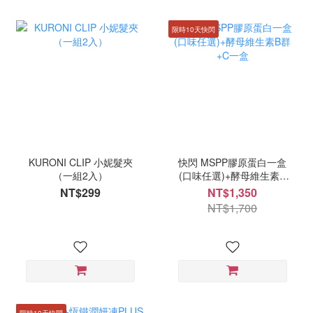
限時10天快閃
KURONI CLIP 小妮髮夾
快閃 MSPP膠原蛋白一盒
（一組2入）
(口味任選)+酵母維生素B
群+C一盒
NT$299
NT$1,350
NT$1,700
限時10天快閃