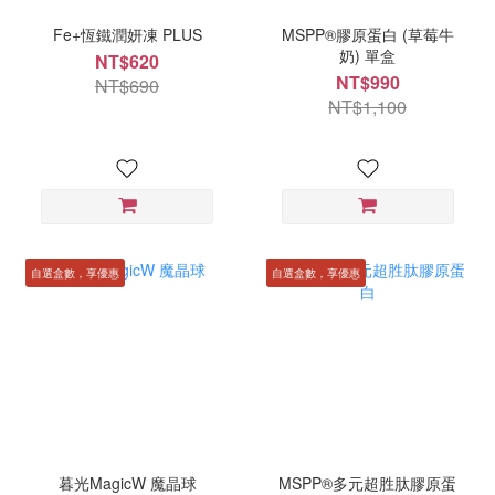
Fe+恆鐵潤妍凍 PLUS
MSPP®膠原蛋白 (草莓牛
奶) 單盒
NT$620
NT$990
NT$690
NT$1,100
自選盒數，享優惠
自選盒數，享優惠
暮光MagicW 魔晶球
MSPP®多元超胜肽膠原蛋