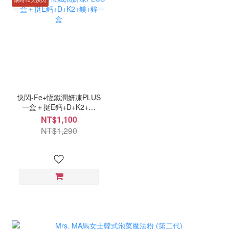
快閃-Fe+恆鐵潤妍凍PLUS
一盒＋挺E鈣+D+K2+鎂
+鋅一盒
NT$1,100
NT$1,290